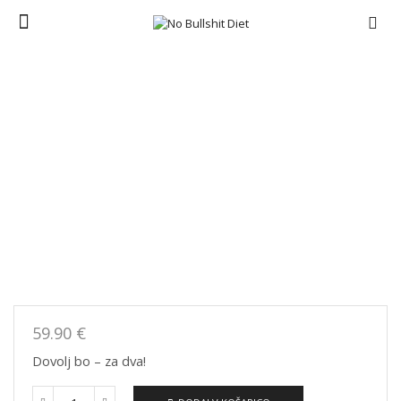
Menu
Domov
ORIGINALNA
2 Skledi OM NOM
59.90
€
Dovolj bo – za dva!