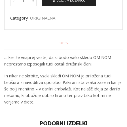
DODAJ V KOŠARICO
Quantity
Category:
ORIGINALNA
OPIS
… ker že vnaprej veste, da si bodo vašo skledo OM NOM
neprestano izposojali tudi ostali družinski člani.
In nikar ne skrbite, vsaki skledi OM NOM je priložena tudi
brošura z navodili za uporabo. Pakirani sta vsaka zase in kar je
še bolj imenitno – v darilni embalaži. Kot nalašč ideja za darilo
nekomu, ki obožuje dobro hrano ter prav tako kot mi ne
verjame v diete.
PODOBNI IZDELKI