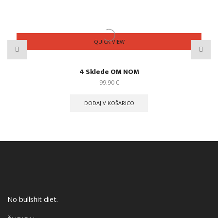
QUICK VIEW
4 Sklede OM NOM
99.90
€
DODAJ V KOŠARICO
No bullshit diet.